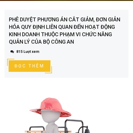
PHÊ DUYỆT PHƯƠNG ÁN CẮT GIẢM, ĐƠN GIẢN
HÓA QUY ĐỊNH LIÊN QUAN ĐẾN HOẠT ĐỘNG
KINH DOANH THUỘC PHẠM VI CHỨC NĂNG
QUẢN LÝ CỦA BỘ CÔNG AN
815 Lượt xem
ĐỌC THÊM