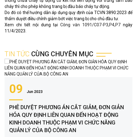
thống chữa cháy tự động có kết nối liên động với trung tâm báo
cháy thì cho phép không trang bị đầu báo cháy tự động.
Do đó có thể hướng dẫn áp dụng quy định của TCVN 3890:2023 để
thẩm duyệt điều chỉnh giảm bớt việc trang bị cho chủ đầu tư.
Xem chi tiết nội dung tại
Công văn 1091/C07-P3,P4,P7
ngày
11/4/2023.
TIN TỨC
CÙNG CHUYÊN MỤC
09
Jun 2023
PHÊ DUYỆT PHƯƠNG ÁN CẮT GIẢM, ĐƠN GIẢN
HÓA QUY ĐỊNH LIÊN QUAN ĐẾN HOẠT ĐỘNG
KINH DOANH THUỘC PHẠM VI CHỨC NĂNG
QUẢN LÝ CỦA BỘ CÔNG AN