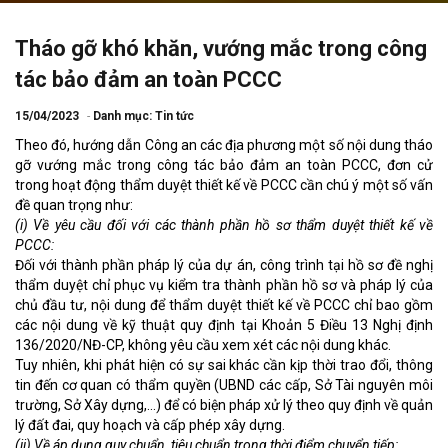
Tháo gỡ khó khăn, vướng mắc trong công
tác bảo đảm an toàn PCCC
15/04/2023
Danh mục:
Tin tức
Theo đó, hướng dẫn Công an các địa phương một số nội dung tháo
gỡ vướng mắc trong công tác bảo đảm an toàn PCCC, đơn cử
trong hoạt động thẩm duyệt thiết kế về PCCC cần chú ý một số vấn
đề quan trọng như:
(i) Về yêu cầu đối với các thành phần hồ sơ thẩm duyệt thiết kế về
PCCC:
Đối với thành phần pháp lý của dự án, công trình tại hồ sơ đề nghị
thẩm duyệt chỉ phục vụ kiểm tra thành phần hồ sơ và pháp lý của
chủ đầu tư, nội dung để thẩm duyệt thiết kế về PCCC chỉ bao gồm
các nội dung về kỹ thuật quy định tại Khoản 5 Điều 13 Nghị định
136/2020/NĐ-CP, không yêu cầu xem xét các nội dung khác.
Tuy nhiên, khi phát hiện có sự sai khác cần kịp thời trao đổi, thông
tin đến cơ quan có thẩm quyền (UBND các cấp, Sở Tài nguyên môi
trường, Sở Xây dựng,...) để có biện pháp xử lý theo quy định về quản
lý đất đai, quy hoạch và cấp phép xây dựng.
(ii) Về áp dụng quy chuẩn, tiêu chuẩn trong thời điểm chuyển tiếp: