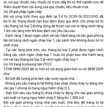
so với quy chuẩn, tiêu chuẩn cũ trước đây thì có thể nghiên cứu để
thẩm duyệt theo nội dung của quy chuẩn, tiêu chuẩn mới.
(iii) Về giải pháp ngăn cháy:
Đối với công trình theo quy định tại 3.4.16
QCVN 06:2022/BXD
đã
bố trí đủ thang thoát nạn bảo đảm theo quy định, cho phép bố trí
cầu thang bộ loại 2 không dùng để thoát nạn nối từ tầng sảnh tầng
1 lên các tầng trên khi bảo đảm các yêu cầu sau:
- Sảnh tầng 1 được ngăn cách với các hành lang và các gian phòng
liền kề bằng vách ngăn cháy loại 1; các sảnh trên không được bố trí
chất cháy.
- Tại các tầng phía trên, cầu thang bộ loại 2 phải được ngăn cách
bằng các vách ngăn cháy loại 1 hoặc bộ phận bao che hành lang
nối với cầu thang bộ loại 2 là vách ngăn cháy loại 1.
(iv) Về trang bị phương tiện PCCC:
TCVN 3890:2023 đã có một số nội dung giảm bớt so với 3890:2009
như:
- Bỏ bớt đối tượng phải làm cấp nước ngoài nhà;
- Không yêu cầu trang bị hệ thống báo cháy, chữa cháy tự động cho
các gia 1 phòng có hạng nguy hiểm cháy D, E;
- Diện tích yêu cầu trang bị chữa cháy tự động cho các gian phòng
sản xuất có hạng nguy hiểm cháy C tăng lên 1.000 m2.
Đối với gian phòng trong nhà sản xuất, nhà kho đã trang bị hệ