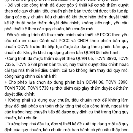
- Đối với các công trình đã được góp ý thiết kế cơ sở, thẩm duyệt
theo các quy chuẩn, tiêu chuẩn phiên bản trước thì được tiếp tục áp
dụng các quy chuẩn, tiêu chuẩn đó khi thực hiện thẩm duyệt thiết
kế kỹ thuật hoặc thẩm duyệt điều chỉnh; không kiến nghị, yêu cầu
phải thiết kế theo các quy chuẩn, tiêu chuẩn mới.
- Đối với công trình đã thực hiện chỉnh sửa thiết kế PCCC theo yêu
cầu của cơ quan Cảnh sát PCCC và CNCH theo phiên bản quy
chuẩn QCVN trước thì tiếp tục được áp dụng theo phiên bản quy
chuẩn đó. Khuyến khích áp dụng phiên bản QCVN 06 hiện hành.
- Công trình đã được thẩm duyệt theo QCVN 06, TCVN 3890, TCVN
7336, TCVN 5738 phiên bản trước, nay thẩm duyệt điều chỉnh hoặc
cải tạo mà thiết kế điều chỉnh, cải tạo không làm thay đổi quy mô,
công năng chính của nhà thì:
+ Cho phép lựa chọn áp dụng phiên bản QCVN 06, TCVN 3890,
TCVN 7336, TCVN 5738 tại thời điểm cấp giấy thẩm duyệt để thẩm
duyệt điều chỉnh;
+ Không phải sử dụng quy chuẩn, tiêu chuẩn mới để không làm
thay đổi giải pháp an toàn cháy tổng thể của công trình, ngoại trừ
các trường hợp chuyển tiếp đã được quy định cụ thể trong từng quy
chuẩn, tiêu chuẩn.
- Trường hợp chủ đầu tư, đơn vị thiết kế đề xuất áp dụng một số quy
định của quy chuẩn, tiêu chuẩn mới ban hành có yêu cầu thấp hơn