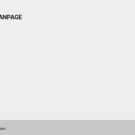
ANPAGE
nam
.