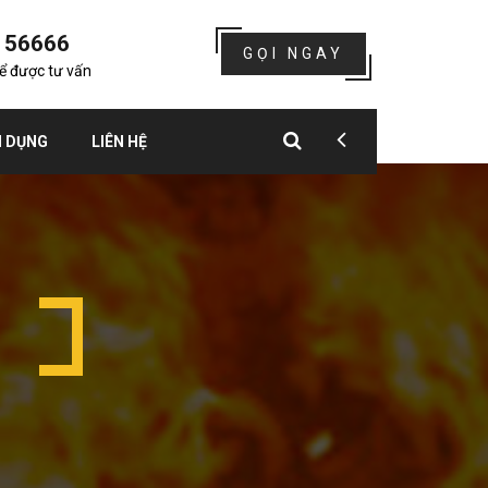
156666
GỌI NGAY
để được tư vấn
 DỤNG
LIÊN HỆ