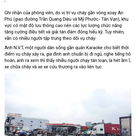
Ghi nhận của phóng viên, do vị trí vụ cháy gần vòng xoay An
Phú (giao đường Trần Quang Diệu và Mỹ Phước- Tân Vạn), khu
vực có mật độ lưu thông cao nên các lực lượng chức năng
tăng cường điều tiết và giải tán đám đông hiếu kỳ. Tuy nhiên,
vẫn có nhiều người tập trung theo dõi vụ cháy.
Anh N.V.T, một người dân sống gần quán Karaoke cho biết thời
điểm vụ cháy xảy ra, gia đình anh chuẩn bị đi ngủ, nghe tiếng hô
hoán, anh ra xem thì thấy nhiều người chạy tán loạn, la hét ầm ĩ,
xe chữa cháy và xe xe cứu thương ra vào liên tục.