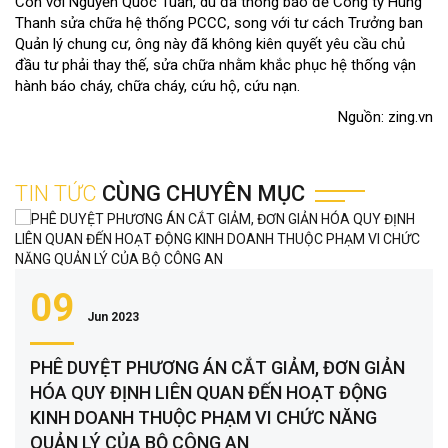
Còn với Nguyễn Quốc Tuấn, dù đã thông báo để Công ty Hùng
Thanh sửa chữa hệ thống PCCC, song với tư cách Trưởng ban
Quản lý chung cư, ông này đã không kiên quyết yêu cầu chủ
đầu tư phải thay thế, sửa chữa nhằm khắc phục hệ thống vận
hành báo cháy, chữa cháy, cứu hộ, cứu nạn.
Nguồn: zing.vn
TIN TỨC
CÙNG CHUYÊN MỤC
09
Jun 2023
PHÊ DUYỆT PHƯƠNG ÁN CẮT GIẢM, ĐƠN GIẢN
HÓA QUY ĐỊNH LIÊN QUAN ĐẾN HOẠT ĐỘNG
KINH DOANH THUỘC PHẠM VI CHỨC NĂNG
QUẢN LÝ CỦA BỘ CÔNG AN