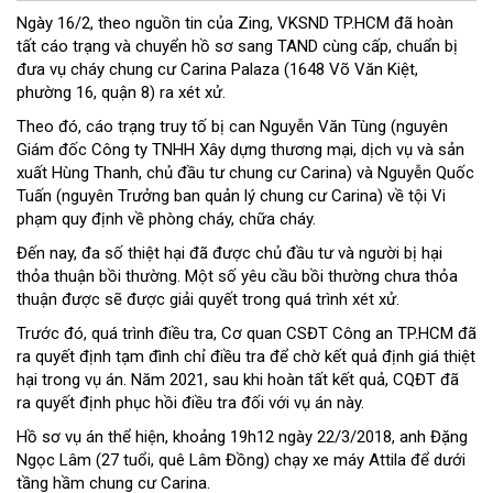
Ngày 16/2, theo nguồn tin của Zing, VKSND TP.HCM đã hoàn
tất cáo trạng và chuyển hồ sơ sang TAND cùng cấp, chuẩn bị
đưa vụ cháy chung cư Carina Palaza (1648 Võ Văn Kiệt,
phường 16, quận 8) ra xét xử.
Theo đó, cáo trạng truy tố bị can Nguyễn Văn Tùng (nguyên
Giám đốc Công ty TNHH Xây dựng thương mại, dịch vụ và sản
xuất Hùng Thanh, chủ đầu tư chung cư Carina) và Nguyễn Quốc
Tuấn (nguyên Trưởng ban quản lý chung cư Carina) về tội Vi
phạm quy định về phòng cháy, chữa cháy.
Đến nay, đa số thiệt hại đã được chủ đầu tư và người bị hại
thỏa thuận bồi thường. Một số yêu cầu bồi thường chưa thỏa
thuận được sẽ được giải quyết trong quá trình xét xử.
Trước đó, quá trình điều tra, Cơ quan CSĐT Công an TP.HCM đã
ra quyết định tạm đình chỉ điều tra để chờ kết quả định giá thiệt
hại trong vụ án. Năm 2021, sau khi hoàn tất kết quả, CQĐT đã
ra quyết định phục hồi điều tra đối với vụ án này.
Hồ sơ vụ án thể hiện, khoảng 19h12 ngày 22/3/2018, anh Đặng
Ngọc Lâm (27 tuổi, quê Lâm Đồng) chạy xe máy Attila để dưới
tầng hầm chung cư Carina.