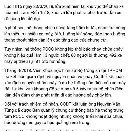
Lúc 1h15 ngày 23/3/2018, lửa xuất hiện tại khu vực để chân xe
của anh Lâm. Đến 1h18, khói và lửa phát ra phía trước đầu xe
rồi bùng lên dữ dội.
5 phút sau, hệ thống chiếu sáng tầng hầm bị tắt, ngọn lửa bùng
lên thiêu rụi nhiều xe máy, ôtô. Luồng khí nóng, độc theo buồng
thang thoát hiểm dẫn lên các tầng cao của chung cư.
Tuy nhiên, hệ thống PCCC không kịp thời báo cháy, chữa cháy
không hiệu quả làm 13 người chết, 60 người bị thương, 492 xe
máy bị thiêu rụi, 81 ôtô hư hỏng.
Tháng 4/2018, Viện Khoa học hình sự Bộ Công an tại TP.HCM
có kết luận giám định về nguyên nhân vụ cháy. Cụ thể, kết luận
xác định nguyên nhân cháy là do hệ thống dẫn điện của xe máy
đặt tại khu vực khoang để xe máy số 6 xảy ra sự cố chập điện
dẫn đến đám cháy phát triển đi các hướng gây cháy lớn.
Đối với trách nhiệm cá nhân, CQĐT kết luận ông Nguyễn Văn
Tùng đã được Ban quản lý chung cư thông báo hệ thống trung
tâm PCCC không hoạt động nhưng không triển khai sửa chữa,
bảo dưỡng nên gây ra hậu quả nghiêm trọng.