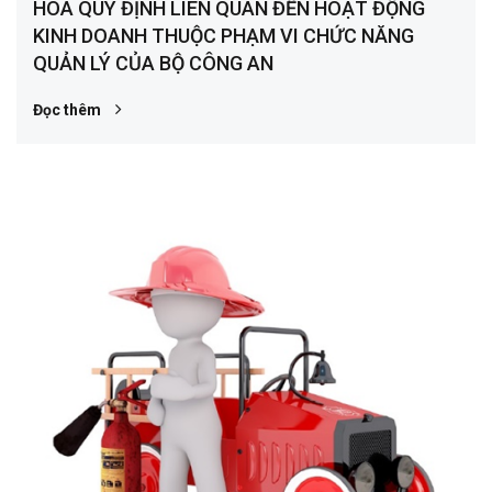
HÓA QUY ĐỊNH LIÊN QUAN ĐẾN HOẠT ĐỘNG
KINH DOANH THUỘC PHẠM VI CHỨC NĂNG
QUẢN LÝ CỦA BỘ CÔNG AN
Đọc thêm