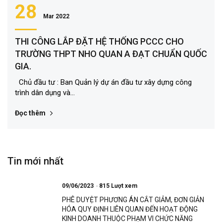
28
Mar 2022
THI CÔNG LẮP ĐẶT HỆ THỐNG PCCC CHO
TRƯỜNG THPT NHO QUAN A ĐẠT CHUẨN QUỐC
GIA.
Chủ đầu tư : Ban Quản lý dự án đầu tư xây dựng công
trình dân dụng và...
Đọc thêm
Tin mới nhất
09/06/2023
815 Lượt xem
PHÊ DUYỆT PHƯƠNG ÁN CẮT GIẢM, ĐƠN GIẢN
HÓA QUY ĐỊNH LIÊN QUAN ĐẾN HOẠT ĐỘNG
KINH DOANH THUỘC PHẠM VI CHỨC NĂNG