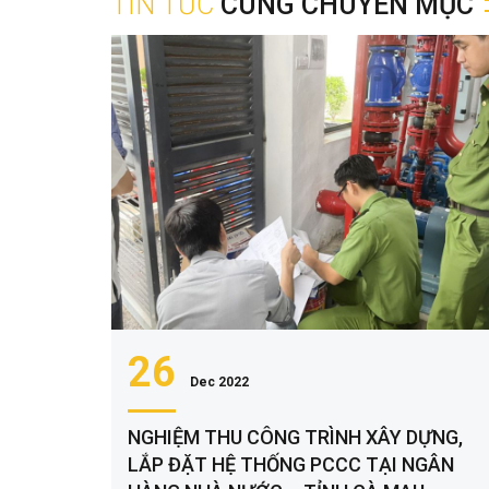
TIN TỨC
CÙNG CHUYÊN MỤC
26
Dec 2022
NGHIỆM THU CÔNG TRÌNH XÂY DỰNG,
LẮP ĐẶT HỆ THỐNG PCCC TẠI NGÂN