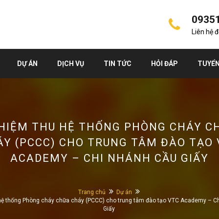
0935
Liên hệ 
DỰ ÁN
DỊCH VỤ
TIN TỨC
HỎI ĐÁP
TUYỂN
HIỆM THU HỆ THỐNG PHÒNG CHÁY C
ÁY (PCCC) CHO TRUNG TÂM ĐÀO TẠO 
ACADEMY – CHI NHÁNH CẦU GIẤY
Trang chủ
Dự án
hệ thống Phòng cháy chữa cháy (PCCC) cho trung tâm đào tạo VTC Academy – C
Giấy