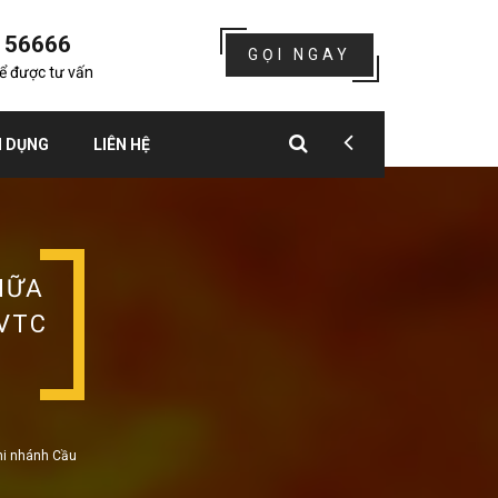
156666
GỌI NGAY
để được tư vấn
 DỤNG
LIÊN HỆ
HỮA
VTC
hi nhánh Cầu