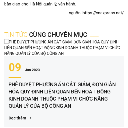
bàn giao cho Hà Nội quản lý, vận hành.
nguồn: https://vnexpress.net/
TIN TỨC
CÙNG CHUYÊN MỤC
09
Jun 2023
PHÊ DUYỆT PHƯƠNG ÁN CẮT GIẢM, ĐƠN GIẢN
HÓA QUY ĐỊNH LIÊN QUAN ĐẾN HOẠT ĐỘNG
KINH DOANH THUỘC PHẠM VI CHỨC NĂNG
QUẢN LÝ CỦA BỘ CÔNG AN
Đọc thêm