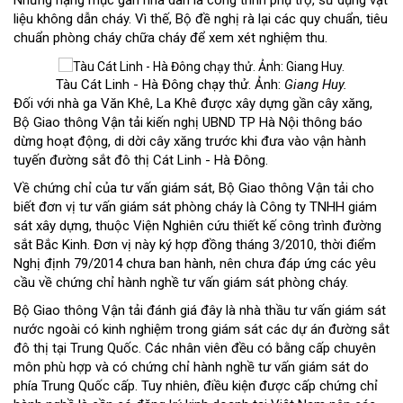
Những hạng mục gần nhà dân là công trình phụ trợ, sử dụng vật
liệu không dẫn cháy. Vì thế, Bộ đề nghị rà lại các quy chuẩn, tiêu
chuẩn phòng cháy chữa cháy để xem xét nghiệm thu.
Tàu Cát Linh - Hà Đông chạy thử. Ảnh:
Giang Huy.
Đối với nhà ga Văn Khê, La Khê được xây dựng gần cây xăng,
Bộ Giao thông Vận tải kiến nghị UBND TP Hà Nội thông báo
dừng hoạt động, di dời cây xăng trước khi đưa vào vận hành
tuyến đường sắt đô thị Cát Linh - Hà Đông.
Về chứng chỉ của tư vấn giám sát, Bộ Giao thông Vận tải cho
biết đơn vị tư vấn giám sát phòng cháy là Công ty TNHH giám
sát xây dựng, thuộc Viện Nghiên cứu thiết kế công trình đường
sắt Bắc Kinh. Đơn vị này ký hợp đồng tháng 3/2010, thời điểm
Nghị định 79/2014 chưa ban hành, nên chưa đáp ứng các yêu
cầu về chứng chỉ hành nghề tư vấn giám sát phòng cháy.
Bộ Giao thông Vận tải đánh giá đây là nhà thầu tư vấn giám sát
nước ngoài có kinh nghiệm trong giám sát các dự án đường sắt
đô thị tại Trung Quốc. Các nhân viên đều có bằng cấp chuyên
môn phù hợp và có chứng chỉ hành nghề tư vấn giám sát do
phía Trung Quốc cấp. Tuy nhiên, điều kiện được cấp chứng chỉ