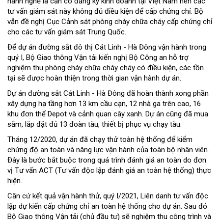
hành nghề là cần có đăng ký kinh doanh tại Việt Nam nên các
tư vấn giám sát này không đủ điều kiện để cấp chứng chỉ. Bộ
vẫn đề nghị Cục Cảnh sát phòng cháy chữa cháy cấp chứng chỉ
cho các tư vấn giám sát Trung Quốc.
Để dự án đường sắt đô thị Cát Linh - Hà Đông vận hành trong
quý I, Bộ Giao thông Vận tải kiến nghị Bộ Công an hỗ trợ
nghiệm thu phòng cháy chữa cháy cháy có điều kiện, các tồn
tại sẽ được hoàn thiện trong thời gian vận hành dự án.
Dự án đường sắt Cát Linh - Hà Đông đã hoàn thành xong phần
xây dựng hạ tầng hơn 13 km cầu cạn, 12 nhà ga trên cao, 16
khu đơn thể Depot và cảnh quan cây xanh. Dự án cũng đã mua
sắm, lắp đặt đủ 13 đoàn tàu, thiết bị phục vụ chạy tàu.
Tháng 12/2020, dự án đã chạy thử toàn hệ thống để kiểm
chứng độ an toàn và năng lực vận hành của toàn bộ nhân viên.
Đây là bước bắt buộc trong quá trình đánh giá an toàn do đơn
vị Tư vấn ACT (Tư vấn độc lập đánh giá an toàn hệ thống) thực
hiện.
Căn cứ kết quả vận hành thử, quý I/2021, Liên danh tư vấn độc
lập dự kiến cấp chứng chỉ an toàn hệ thống cho dự án. Sau đó
Bộ Giao thông Vận tải (chủ đầu tư) sẽ nghiệm thu công trình và