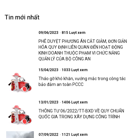
Tin mới nhất
09/06/2023
815 Lượt xem
PHÊ DUYỆT PHƯƠNG ÁN CẮT GIẢM, ĐƠN GIẢN
HÓA QUY ĐỊNH LIÊN QUAN ĐẾN HOẠT ĐỘNG
KINH DOANH THUỘC PHẠM VI CHỨC NĂNG
QUẢN LÝ CỦA BỘ CÔNG AN
15/04/2023
1033 Lượt xem
Tháo gỡ khó khăn, vướng mắc trong công tác
bảo đảm an toàn PCCC
13/01/2023
1406 Lượt xem
THÔNG TƯ 06/2022/TT-BXD VỀ QUY CHUẨN
QUỐC GIA TRONG XÂY DỰNG CÔNG TRÌNH
07/09/2022
1121 Lượt xem