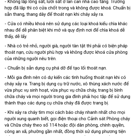
- Không lắp lồng sắt, lưới sắt ở lan can nhà cao tầng. Trường
hợp đã lắp thì có cửa chốt trong và không được khoá. Chuẩn bị
sẵn thang, thang dây để thoát nạn khi cháy xảy ra.
- Cửa có nhiều khoá nên sử dụng các loại khoá kiểu chìa khác
nhau để dễ phân biệt khi mở và quy định nơi để chìa khoá dễ
thấy, dễ lấy.
- Nhà có trẻ nhỏ, người già, người tàn tật thì phải có biện pháp
thoát nạn, cứu người phù hợp và không được khoá cửa phòng
của những người nêu trên.
- Chuẩn bị sẵn dụng cụ phá dỡ để tạo lối thoát nạn.
- Mỗi gia đình nên có dự kiến các tình huống thoát nạn khi có
cháy xảy ra. Trang bị dụng cụ trữ nước, xô thùng xách nước để
vừa phục vụ sinh hoạt, vừa phục vụ chữa cháy, trang bị bình
chữa cháy và mọi người trong gia đình phải học tập để sử dụng
thành thạo các dụng cụ chữa cháy đã được trang bị.
- Khi xảy ra cháy tìm mọi cách báo cháy nhanh nhất cho mọi
người xung quanh biết, gọi điện thoại cho Cảnh sát Phòng cháy
và Chữa cháy theo số 114 hoặc đội dân phòng, chính quyền,
công an xã, phường gần nhất, đồng thời sử dụng phương tiện