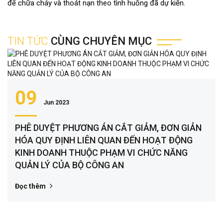
để chữa cháy và thoát nạn theo tình huống đã dự kiến.
TIN TỨC
CÙNG CHUYÊN MỤC
09
Jun 2023
PHÊ DUYỆT PHƯƠNG ÁN CẮT GIẢM, ĐƠN GIẢN
HÓA QUY ĐỊNH LIÊN QUAN ĐẾN HOẠT ĐỘNG
KINH DOANH THUỘC PHẠM VI CHỨC NĂNG
QUẢN LÝ CỦA BỘ CÔNG AN
Đọc thêm