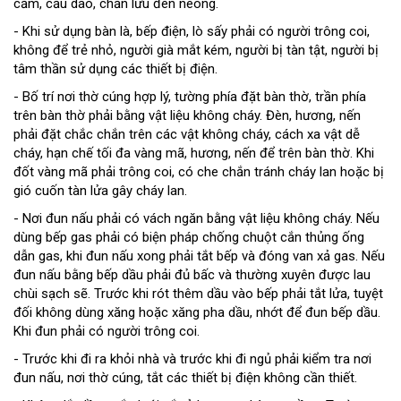
cắm, cầu dao, chấn lưu đèn nêông.
- Khi sử dụng bàn là, bếp điện, lò sấy phải có người trông coi,
không để trẻ nhỏ, người già mắt kém, người bị tàn tật, người bị
tâm thần sử dụng các thiết bị điện.
- Bố trí nơi thờ cúng hợp lý, tường phía đặt bàn thờ, trần phía
trên bàn thờ phải bằng vật liệu không cháy. Đèn, hương, nến
phải đặt chắc chắn trên các vật không cháy, cách xa vật dễ
cháy, hạn chế tối đa vàng mã, hương, nến để trên bàn thờ. Khi
đốt vàng mã phải trông coi, có che chắn tránh cháy lan hoặc bị
gió cuốn tàn lửa gây cháy lan.
- Nơi đun nấu phải có vách ngăn bằng vật liệu không cháy. Nếu
dùng bếp gas phải có biện pháp chống chuột cắn thủng ống
dẫn gas, khi đun nấu xong phải tắt bếp và đóng van xả gas. Nếu
đun nấu bằng bếp dầu phải đủ bấc và thường xuyên được lau
chùi sạch sẽ. Trước khi rót thêm dầu vào bếp phải tắt lửa, tuyệt
đối không dùng xăng hoặc xăng pha dầu, nhớt để đun bếp dầu.
Khi đun phải có người trông coi.
- Trước khi đi ra khỏi nhà và trước khi đi ngủ phải kiểm tra nơi
đun nấu, nơi thờ cúng, tắt các thiết bị điện không cần thiết.