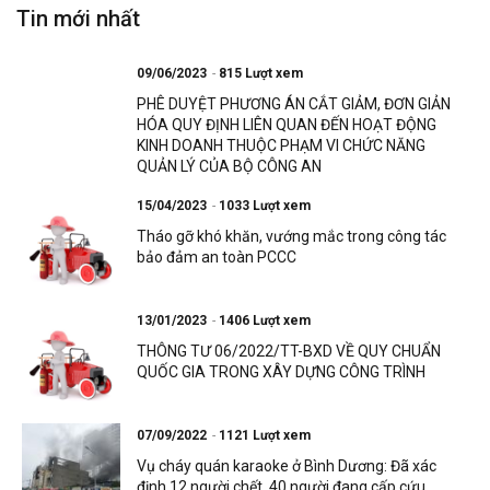
Tin mới nhất
09/06/2023
815 Lượt xem
PHÊ DUYỆT PHƯƠNG ÁN CẮT GIẢM, ĐƠN GIẢN
HÓA QUY ĐỊNH LIÊN QUAN ĐẾN HOẠT ĐỘNG
KINH DOANH THUỘC PHẠM VI CHỨC NĂNG
QUẢN LÝ CỦA BỘ CÔNG AN
15/04/2023
1033 Lượt xem
Tháo gỡ khó khăn, vướng mắc trong công tác
bảo đảm an toàn PCCC
13/01/2023
1406 Lượt xem
THÔNG TƯ 06/2022/TT-BXD VỀ QUY CHUẨN
QUỐC GIA TRONG XÂY DỰNG CÔNG TRÌNH
07/09/2022
1121 Lượt xem
Vụ cháy quán karaoke ở Bình Dương: Đã xác
định 12 người chết, 40 người đang cấp cứu